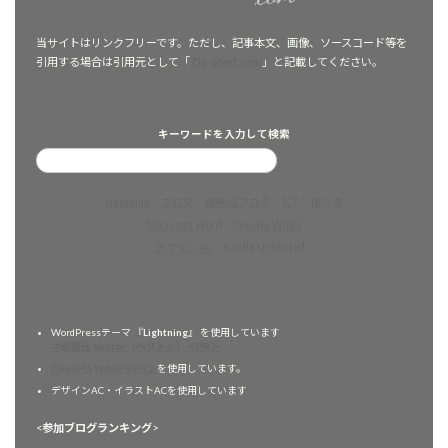
当サイトはリンクフリーです。ただし、記事本文、画像、ソースコード等を
引用する場合は引用元として「
Zio-Start.com
」と記載してください。
キーワードを入力して検索
Lightning
ブログ
趣味のブログ
ICT
作り方
Microsoft Word
ConoHa WING
デザインAC
Kindle Unlimited
WordPressテーマ 『
Lightning
』 を使用しています
⇒配信元 Vektor（ベクトル）＜PR＞
ConoHa WING＜PR＞
を使用しています。
デザインAC・イラストACを使用しています
<
参加ブログランキング
>