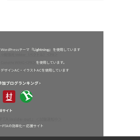
WordPressテーマ 『
Lightning
』 を使用しています
⇒配信元 Vektor（ベクトル）＜PR＞
ConoHa WING＜PR＞
を使用しています。
デザインAC・イラストACを使用しています
参加ブログランキング
>
妹サイト
PTA inside-out
』
＜試験運転中＞
PTAの効率化ー 応援サイト