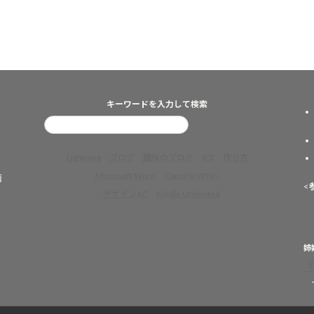
キーワードを入力して検索
Lightning
ブログ
趣味のブログ
ICT
作り方
Microsoft Word
ConoHa WING
画
<
デザインAC
Kindle Unlimited
姉
『
ー