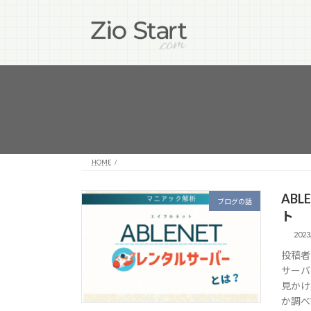
コ
ナ
ン
ビ
テ
ゲ
ン
ー
ツ
シ
へ
ョ
ス
ン
キ
に
ッ
移
プ
動
HOME
AB
ブログの話
ト
2023
投稿者
サーバ
見かけ
か調べて