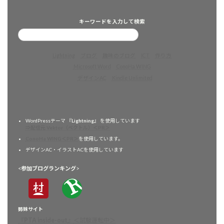
キーワードを入力して検索
Lightning
ブログ
趣味のブログ
ICT
作り方
Microsoft Word
ConoHa WING
デザインAC
Kindle Unlimited
WordPressテーマ 『
Lightning
』 を使用しています
⇒配信元 Vektor（ベクトル）＜PR＞
ConoHa WING＜PR＞
を使用しています。
デザインAC・イラストACを使用しています
<
参加ブログランキング
>
姉妹サイト
『
PTA inside-out
』
＜試験運転中＞