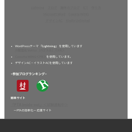
Lightning
ブログ
趣味のブログ
ICT
作り方
Microsoft Word
ConoHa WING
デザインAC
Kindle Unlimited
WordPressテーマ 『
Lightning
』 を使用しています
⇒配信元 Vektor（ベクトル）＜PR＞
ConoHa WING＜PR＞
を使用しています。
デザインAC・イラストACを使用しています
<
参加ブログランキング
>
姉妹サイト
『
PTA inside-out
』
＜試験運転中＞
ーPTAの効率化ー 応援サイト