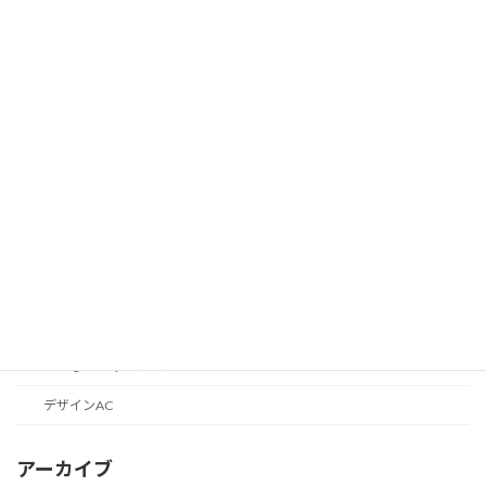
カテゴリー
AI実験記録
PTAのICT
カテゴリーなし
ブログのエレメント
ブログの話
目標1000円からはじめる収益化
便利なツールの話
こどものためのツール
デザインAC
アーカイブ