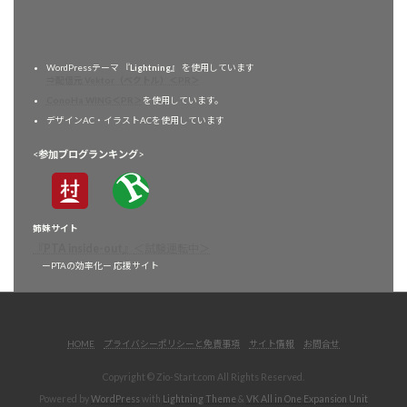
WordPressテーマ 『
Lightning
』 を使用しています
⇒配信元 Vektor（ベクトル）＜PR＞
ConoHa WING＜PR＞
を使用しています。
デザインAC・イラストACを使用しています
<
参加ブログランキング
>
姉妹サイト
『
PTA inside-out
』
＜試験運転中＞
ーPTAの効率化ー 応援サイト
HOME
プライバシーポリシーと免責事項
サイト情報
お問合せ
Copyright © Zio-Start.com All Rights Reserved.
Powered by
WordPress
with
Lightning Theme
&
VK All in One Expansion Unit