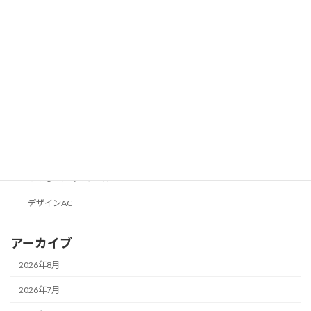
AI実験記録
PTAのICT
カテゴリーなし
ブログのエレメント
ブログの話
目標1000円からはじめる収益化
便利なツールの話
こどものためのツール
デザインAC
アーカイブ
2026年8月
2026年7月