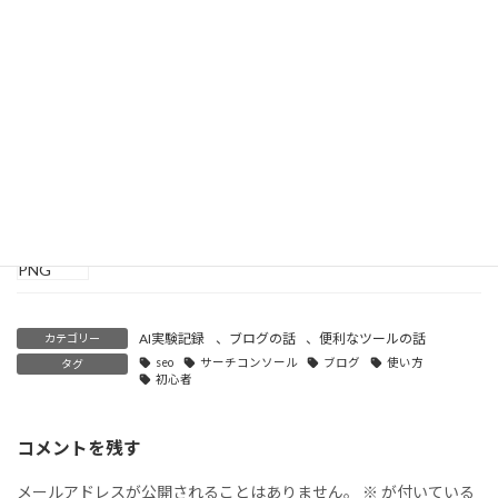
2025/12/04
ブログ書くならどこがいい？おすすめ9社徹底比較【2025年】
2025/10/15
【CSS】点滅アニメーションの書き方と使い方｜WordPress編
2025/10/11
AI実験記録
、
ブログの話
、
便利なツールの話
カテゴリー
seo
サーチコンソール
ブログ
使い方
タグ
初心者
コメントを残す
メールアドレスが公開されることはありません。
※
が付いている