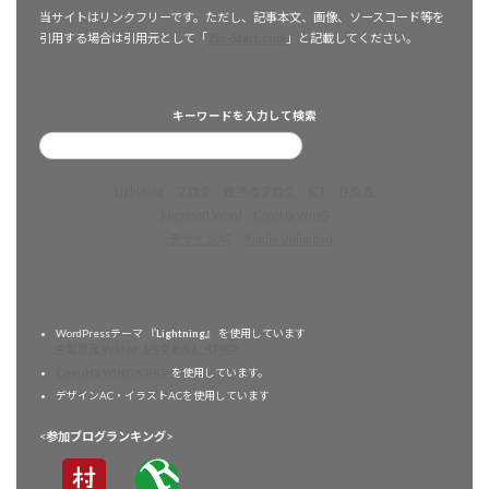
当サイトはリンクフリーです。ただし、記事本文、画像、ソースコード等を
引用する場合は引用元として「
Zio-Start.com
」と記載してください。
キーワードを入力して検索
Lightning
ブログ
趣味のブログ
ICT
作り方
Microsoft Word
ConoHa WING
デザインAC
Kindle Unlimited
WordPressテーマ 『
Lightning
』 を使用しています
⇒配信元 Vektor（ベクトル）＜PR＞
ConoHa WING＜PR＞
を使用しています。
デザインAC・イラストACを使用しています
<
参加ブログランキング
>