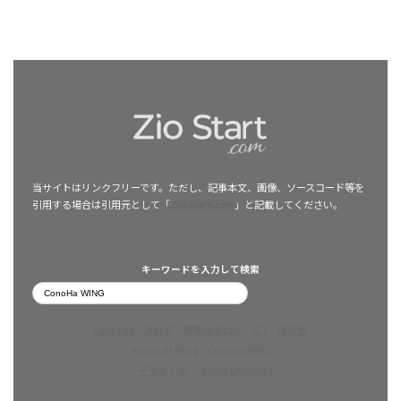
ペ
ペ
ペ
ー
ー
ー
の
ジ
ジ
ジ
ペ
ー
ジ
送
り
当サイトはリンクフリーです。ただし、記事本文、画像、ソースコード等を
引用する場合は引用元として「
Zio-Start.com
」と記載してください。
キーワードを入力して検索
Lightning
ブログ
趣味のブログ
ICT
作り方
Microsoft Word
ConoHa WING
デザインAC
Kindle Unlimited