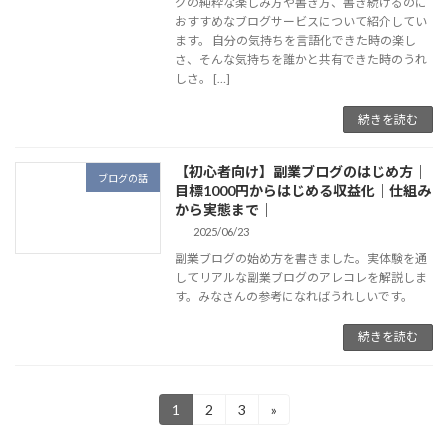
グの純粋な楽しみ方や書き方、書き続けるのに
おすすめなブログサービスについて紹介してい
ます。 自分の気持ちを言語化できた時の楽し
さ、そんな気持ちを誰かと共有できた時のうれ
しさ。 […]
続きを読む
【初心者向け】副業ブログのはじめ方｜
ブログの話
目標1000円からはじめる収益化｜仕組み
から実態まで｜
2025/06/23
副業ブログの始め方を書きました。実体験を通
してリアルな副業ブログのアレコレを解説しま
す。みなさんの参考になればうれしいです。
続きを読む
投
1
2
3
»
固
固
固
定
定
定
稿