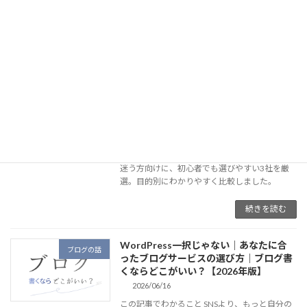
SSL設定までこの記事1本で完結します。PC操作
が苦手な初心者の方でも、最短10分で自分のブ
ログが立ち上がります！
続きを読む
【初心者向け】WordPressにおすすめ
ブログの話
なレンタルサーバ３選｜ブログ始めるな
らこの３社【2026年版】
2026/06/19
ブログを始めたいけどレンタルサーバー選びで
迷う方向けに、初心者でも選びやすい3社を厳
選。目的別にわかりやすく比較しました。
続きを読む
WordPress一択じゃない｜あなたに合
ブログの話
ったブログサービスの選び方｜ブログ書
くならどこがいい？【2026年版】
2026/06/16
この記事でわかること SNSより、もっと自分の