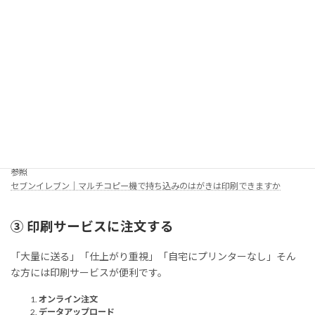
マルチコピー機で「写真プリント」または「文書プリント」
を選ぶ
はがき（自前）にセットして印刷
※定型の郵便はがき（100 × 148mm）、「通常はがき」「通常はがきインクジェット
紙」「年賀はがき無地」「年賀はがきインクジェット紙」のみが使用可能です。
※「通常はがきインクジェット写真用」「年賀はがき無地（インクジェット写真
用）」のご利用はできません。
参照
セブンイレブン｜マルチコピー機で持ち込みのはがきは印刷できますか
③ 印刷サービスに注文する
「大量に送る」「仕上がり重視」「自宅にプリンターなし」そん
な方には印刷サービスが便利です。
オンライン注文
データアップロード