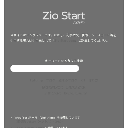
当サイトはリンクフリーです。ただし、記事本文、画像、ソースコード等を
引用する場合は引用元として「
Zio-Start.com
」と記載してください。
キーワードを入力して検索
Lightning
ブログ
趣味のブログ
ICT
作り方
Microsoft Word
ConoHa WING
デザインAC
Kindle Unlimited
WordPressテーマ 『
Lightning
』 を使用しています
⇒配信元 Vektor（ベクトル）＜PR＞
ConoHa WING＜PR＞
を使用しています。