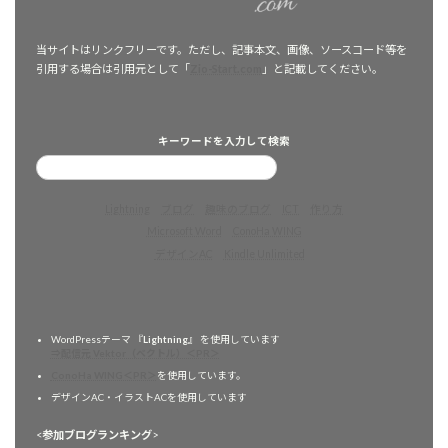
当サイトはリンクフリーです。ただし、記事本文、画像、ソースコード等を
引用する場合は引用元として「
Zio-Start.com
」と記載してください。
キーワードを入力して検索
Lightning
ブログ
趣味のブログ
ICT
作り方
Microsoft Word
ConoHa WING
デザインAC
Kindle Unlimited
WordPressテーマ 『
Lightning
』 を使用しています
⇒配信元 Vektor（ベクトル）＜PR＞
ConoHa WING＜PR＞
を使用しています。
デザインAC・イラストACを使用しています
<
参加ブログランキング
>