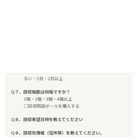
Q３、パソコンのデータ削除について
まかせる（3,498円税込） ・ 自分で削除する
Q４、台数を選択してください。
□消去証明書の郵送を希望する（550円税込）
Q６、パソコン以外の回収品はありますか
☆携帯電話・スマートフォン
ない・1台・2台・3台以上
☆小型家電
ない・1台・2台以上
Q７、回収箱数は何箱ですか？
1箱・2箱・3箱・4箱以上
□回収用段ボールを購入する
Q８、回収希望日時を教えてください
Q９、回収先情報（住所等）を教えてください。