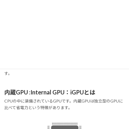
CPUとの関係
CPUがパソコン内の複雑な演算を処理するのに対して、GPUは画
像データなどの単純だけど膨大な量の情報処理を行っています。複
雑な演算はCPUが担い、膨大な数の演算はGPUが担うようにする
ことで効率的に演算処理をしています。お互いに支え合う仕組み
です。
GPUの種類
GPUには主に
①内臓GPU：iGPU
と
②独立型GPU：dGPU
がありま
す。
内蔵GPU :Internal GPU：iGPUとは
CPUの中に装備されているGPUです。内蔵GPUは独立型のGPUに
比べて省電力という特徴があります。