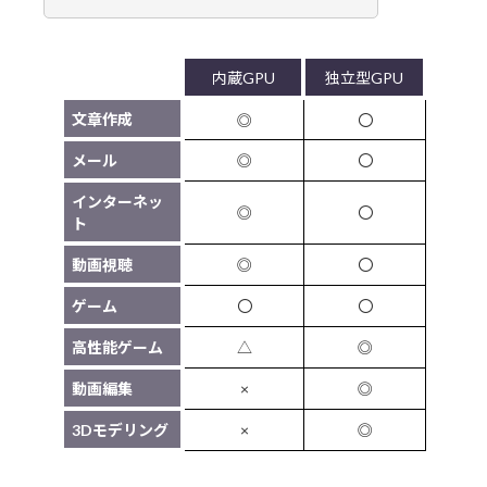
内蔵GPU
独立型GPU
文章作成
◎
〇
メール
◎
〇
インターネッ
◎
〇
ト
動画視聴
◎
〇
ゲーム
〇
〇
高性能ゲーム
△
◎
動画編集
×
◎
3Dモデリング
×
◎