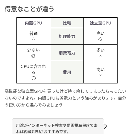
得意なことが違う
内蔵GPU
比較
独立型GPU
普通
高い
処理能力
△
◎
少ない
多い
消費電力
×
◎
CPUに含まれ
高い
る
費用
×
〇
高性能な独立型GPUを買ったけど持て余してしまったらもったい
ないのですよね。内臓GPUも省電力という強みがあります。自分
の使い方から選んでみましょう
用途がインターネット検索や動画視聴程度であ
れば内蔵GPUがおすすめです。