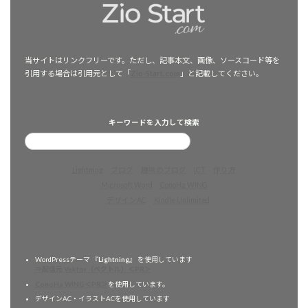
当サイトはリンクフリーです。ただし、記事本文、画像、ソースコード等を
引用する場合は引用元として「
Zio-Start.com
」と記載してください。
キーワードを入力して検索
Lightning
ブログ
趣味のブログ
ICT
作り方
Microsoft Word
ConoHa WING
デザインAC
Kindle Unlimited
WordPressテーマ 『
Lightning
』 を使用しています
⇒配信元 Vektor（ベクトル）＜PR＞
ConoHa WING＜PR＞
を使用しています。
デザインAC・イラストACを使用しています