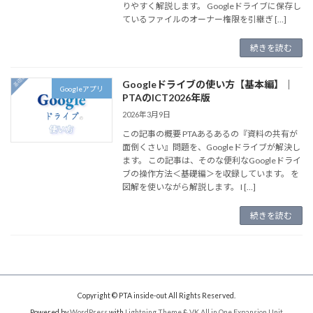
りやすく解説します。 Googleドライブに保存し
ているファイルのオーナー権限を引継ぎ […]
続きを読む
Googleドライブの使い方【基本編】｜
Googleアプリ
PTAのICT2026年版
2026年3月9日
この記事の概要 PTAあるあるの『資料の共有が
面倒くさい』問題を、Googleドライブが解決し
ます。 この記事は、そのな便利なGoogleドライ
ブの操作方法＜基礎編＞を収録しています。 を
図解を使いながら解説します。 I […]
続きを読む
Copyright © PTA inside-out All Rights Reserved.
Powered by
WordPress
with
Lightning Theme
&
VK All in One Expansion Unit