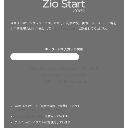
当サイトはリンクフリーです。ただし、記事本文、画像、ソースコード等を
引用する場合は引用元として「
Zio-Start.com
」と記載してください。
キーワードを入力して検索
Lightning
ブログ
趣味のブログ
ICT
作り方
Microsoft Word
ConoHa WING
デザインAC
Kindle Unlimited
WordPressテーマ 『
Lightning
』 を使用しています
⇒配信元 Vektor（ベクトル）＜PR＞
ConoHa WING＜PR＞
を使用しています。
デザインAC・イラストACを使用しています