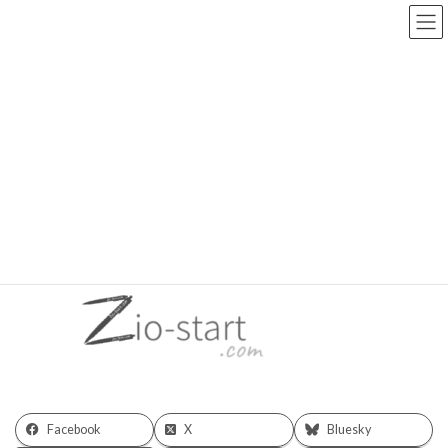
コ
ナ
ン
ビ
テ
ゲ
ン
ー
ツ
シ
へ
ョ
メディア
ス
ン
キ
に
ッ
移
プ
動
HOME
web-logo-bkn
web-logo-bkn
最
2023/12/06
2023/12/06
zio
終
更
新
日
時
:
Facebook
X
Bluesky