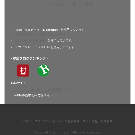
デザインAC
Kindle Unlimited
WordPressテーマ 『
Lightning
』 を使用しています
⇒配信元 Vektor（ベクトル）＜PR＞
ConoHa WING＜PR＞
を使用しています。
デザインAC・イラストACを使用しています
<
参加ブログランキング
>
姉妹サイト
『
PTA inside-out
』
＜試験運転中＞
ーPTAの効率化ー 応援サイト
HOME
プライバシーポリシーと免責事項
サイト情報
お問合せ
Copyright © Zio-Start.com All Rights Reserved.