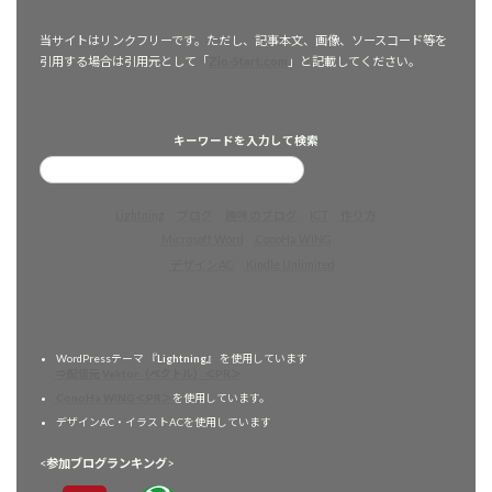
当サイトはリンクフリーです。ただし、記事本文、画像、ソースコード等を
引用する場合は引用元として「
Zio-Start.com
」と記載してください。
キーワードを入力して検索
Lightning
ブログ
趣味のブログ
ICT
作り方
Microsoft Word
ConoHa WING
デザインAC
Kindle Unlimited
WordPressテーマ 『
Lightning
』 を使用しています
⇒配信元 Vektor（ベクトル）＜PR＞
ConoHa WING＜PR＞
を使用しています。
デザインAC・イラストACを使用しています
<
参加ブログランキング
>