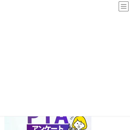
コ
ナ
ン
ビ
テ
ゲ
ン
ー
ツ
シ
へ
ョ
メディア
ス
ン
キ
に
ッ
移
プ
動
HOME
googleform-pta-ec202406-3
googleform-pta-ec202406-3
最
2024/06/07
2024/06/07
zio
終
更
新
日
時
: