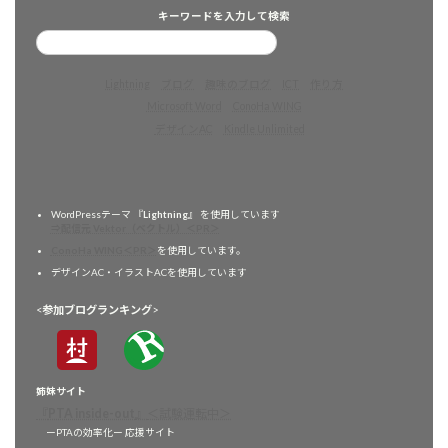
キーワードを入力して検索
Lightning
ブログ
趣味のブログ
ICT
作り方
Microsoft Word
ConoHa WING
デザインAC
Kindle Unlimited
WordPressテーマ 『
Lightning
』 を使用しています
⇒配信元 Vektor（ベクトル）＜PR＞
ConoHa WING＜PR＞
を使用しています。
デザインAC・イラストACを使用しています
<
参加ブログランキング
>
姉妹サイト
『
PTA inside-out
』
＜試験運転中＞
ーPTAの効率化ー 応援サイト