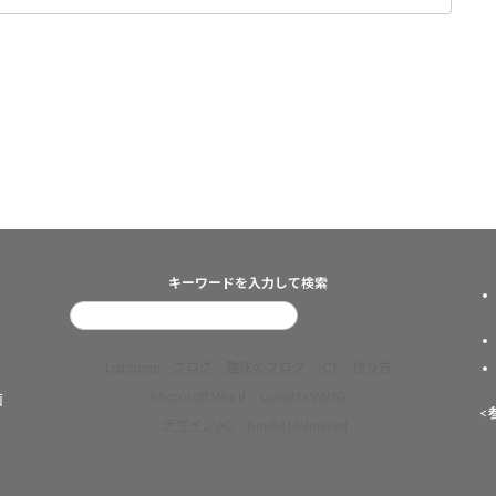
キーワードを入力して検索
Lightning
ブログ
趣味のブログ
ICT
作り方
Microsoft Word
ConoHa WING
画
<
デザインAC
Kindle Unlimited