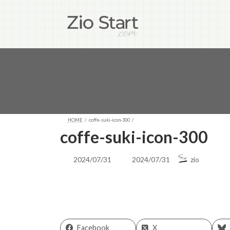
コ
ナ
ン
ビ
テ
ゲ
ン
ー
ツ
シ
へ
ョ
ス
ン
キ
に
ッ
移
プ
動
HOME
coffe-suki-icon-300
coffe-suki-icon-300
最
2024/07/31
2024/07/31
zio
終
更
新
日
時
:
Facebook
X