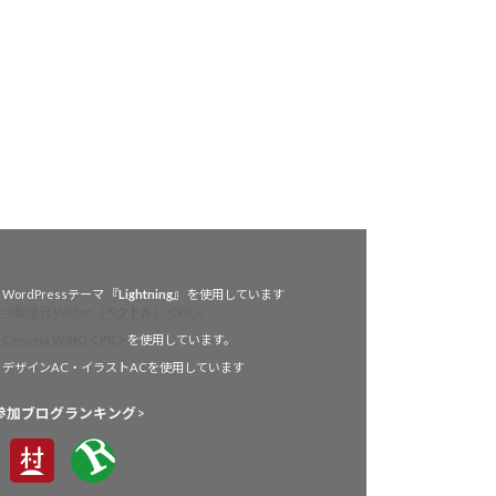
WordPressテーマ 『
Lightning
』 を使用しています
⇒配信元 Vektor（ベクトル）＜PR＞
ConoHa WING＜PR＞
を使用しています。
デザインAC・イラストACを使用しています
参加ブログランキング
>