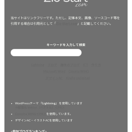
当サイトはリンクフリーです。ただし、記事本文、画像、ソースコード等を
引用する場合は引用元として「
Zio-Start.com
」と記載してください。
キーワードを入力して検索
Lightning
ブログ
趣味のブログ
ICT
作り方
Microsoft Word
ConoHa WING
デザインAC
Kindle Unlimited
WordPressテーマ 『
Lightning
』 を使用しています
⇒配信元 Vektor（ベクトル）＜PR＞
ConoHa WING＜PR＞
を使用しています。
デザインAC・イラストACを使用しています
<
参加ブログランキング
>