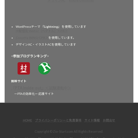
デザインAC
Kindle Unlimited
WordPressテーマ 『
Lightning
』 を使用しています
⇒配信元 Vektor（ベクトル）＜PR＞
ConoHa WING＜PR＞
を使用しています。
デザインAC・イラストACを使用しています
<
参加ブログランキング
>
姉妹サイト
『
PTA inside-out
』
＜試験運転中＞
ーPTAの効率化ー 応援サイト
HOME
プライバシーポリシーと免責事項
サイト情報
お問合せ
Copyright © Zio-Start.com All Rights Reserved.