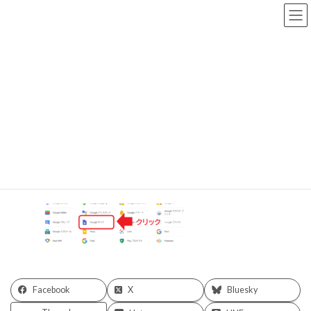
コ
ナ
ン
ビ
テ
ゲ
ン
ー
ツ
シ
へ
ョ
メディア
ス
ン
キ
に
ッ
移
プ
動
HOME
GoogleSite6
GoogleSite6
最
2023/02/17
2023/02/17
zio
終
更
新
日
時
:
Facebook
X
Bluesky