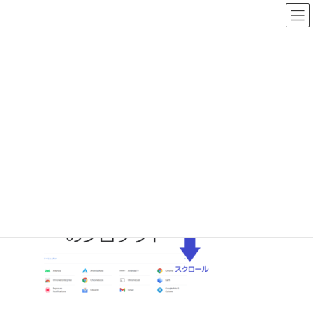
コ
ナ
ン
ビ
テ
ゲ
ン
ー
ツ
シ
へ
ョ
メディア
ス
ン
キ
に
ッ
移
プ
動
HOME
GoogleSite5
GoogleSite5
最
2023/02/17
2023/02/17
zio
終
更
新
日
時
: