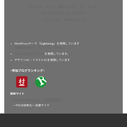
Lightning
ブログ
趣味のブログ
ICT
作り方
Microsoft Word
ConoHa WING
デザインAC
Kindle Unlimited
WordPressテーマ 『
Lightning
』 を使用しています
⇒配信元 Vektor（ベクトル）＜PR＞
ConoHa WING＜PR＞
を使用しています。
デザインAC・イラストACを使用しています
<
参加ブログランキング
>
姉妹サイト
『
PTA inside-out
』
＜試験運転中＞
ーPTAの効率化ー 応援サイト