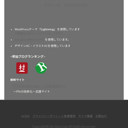
デザインAC
Kindle Unlimited
WordPressテーマ 『
Lightning
』 を使用しています
⇒配信元 Vektor（ベクトル）＜PR＞
ConoHa WING＜PR＞
を使用しています。
デザインAC・イラストACを使用しています
<
参加ブログランキング
>
姉妹サイト
『
PTA inside-out
』
＜試験運転中＞
ーPTAの効率化ー 応援サイト
HOME
プライバシーポリシーと免責事項
サイト情報
お問合せ
Copyright © Zio-Start.com All Rights Reserved.