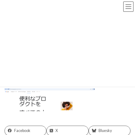
コ
ナ
ン
ビ
テ
ゲ
ン
ー
ツ
シ
へ
ョ
メディア
ス
ン
キ
に
ッ
移
プ
動
HOME
GoogleSite4-1
GoogleSite4-1
最
2023/02/17
2023/02/17
zio
終
更
新
日
時
:
Facebook
X
Bluesky