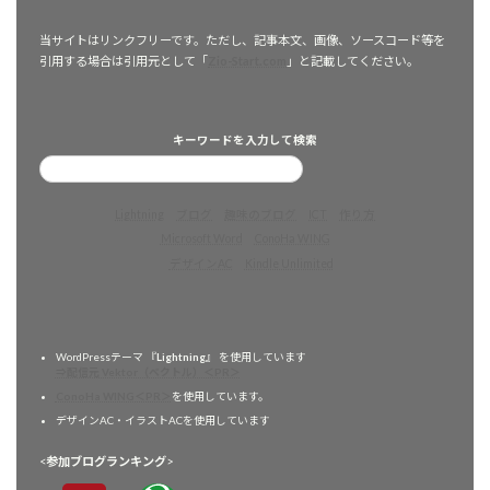
当サイトはリンクフリーです。ただし、記事本文、画像、ソースコード等を
引用する場合は引用元として「
Zio-Start.com
」と記載してください。
キーワードを入力して検索
Lightning
ブログ
趣味のブログ
ICT
作り方
Microsoft Word
ConoHa WING
デザインAC
Kindle Unlimited
WordPressテーマ 『
Lightning
』 を使用しています
⇒配信元 Vektor（ベクトル）＜PR＞
ConoHa WING＜PR＞
を使用しています。
デザインAC・イラストACを使用しています
<
参加ブログランキング
>