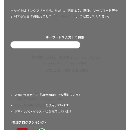
当サイトはリンクフリーです。ただし、記事本文、画像、ソースコード等を
引用する場合は引用元として「
Zio-Start.com
」と記載してください。
キーワードを入力して検索
Lightning
ブログ
趣味のブログ
ICT
作り方
Microsoft Word
ConoHa WING
デザインAC
Kindle Unlimited
WordPressテーマ 『
Lightning
』 を使用しています
⇒配信元 Vektor（ベクトル）＜PR＞
ConoHa WING＜PR＞
を使用しています。
デザインAC・イラストACを使用しています
<
参加ブログランキング
>