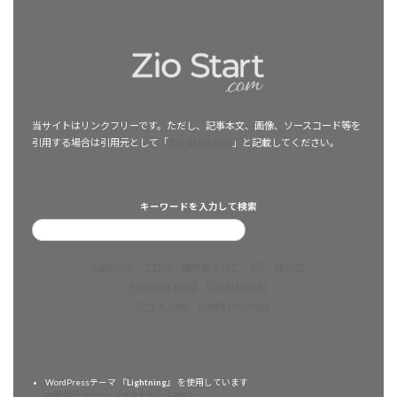
当サイトはリンクフリーです。ただし、記事本文、画像、ソースコード等を
引用する場合は引用元として「
Zio-Start.com
」と記載してください。
キーワードを入力して検索
Lightning
ブログ
趣味のブログ
ICT
作り方
Microsoft Word
ConoHa WING
デザインAC
Kindle Unlimited
WordPressテーマ 『
Lightning
』 を使用しています
⇒配信元 Vektor（ベクトル）＜PR＞