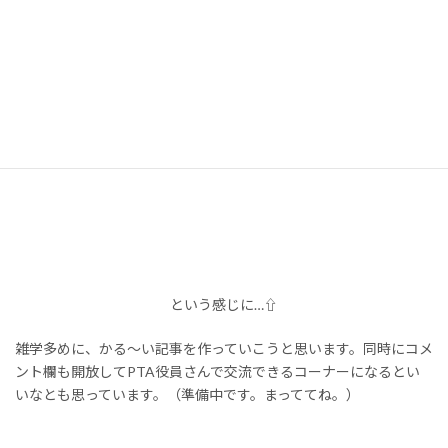
学校建設のために土地を寄付したんだ。昔は…
なんていう地主さんもジオの周りにはいたよ。
https://zio-start.com/archives/whats-pta/
という感じに…⇧
雑学多めに、かる～い記事を作っていこうと思います。同時にコメ
ント欄も開放してPTA役員さんで交流できるコーナーになるとい
いなとも思っています。（準備中です。まっててね。）